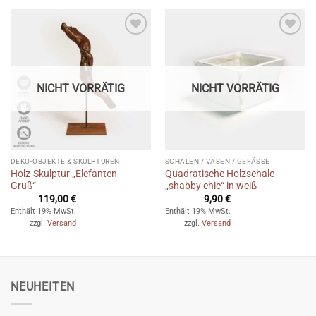
Auf die
Auf die
Wunschliste
Wunschliste
NICHT VORRÄTIG
NICHT VORRÄTIG
DEKO-OBJEKTE & SKULPTUREN
SCHALEN / VASEN / GEFÄSSE
Holz-Skulptur „Elefanten-
Quadratische Holzschale
Gruß“
„shabby chic“ in weiß
119,00
€
9,90
€
Enthält 19% MwSt.
Enthält 19% MwSt.
zzgl.
Versand
zzgl.
Versand
NEUHEITEN