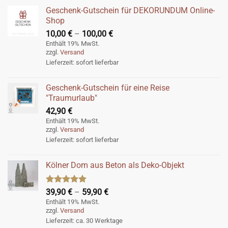
Geschenk-Gutschein für DEKORUNDUM Online-
Shop
Preisspanne:
10,00
€
–
100,00
€
10,00 €
Enthält 19% MwSt.
zzgl.
Versand
bis
Lieferzeit: sofort lieferbar
100,00 €
Geschenk-Gutschein für eine Reise
"Traumurlaub"
42,90
€
Enthält 19% MwSt.
zzgl.
Versand
Lieferzeit: sofort lieferbar
Kölner Dom aus Beton als Deko-Objekt
Bewertet
Preisspanne:
39,90
€
–
59,90
€
mit
5.00
39,90 €
Enthält 19% MwSt.
von 5
zzgl.
Versand
bis
Lieferzeit: ca. 30 Werktage
59,90 €