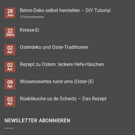
Beton-Deko selbst herstellen – DIY Tutorial
28
Juni
zu
13 Kommentare
Beton-
Deko
selbst
Kresse-Ei
22
herstellen
März
Keine
–
Kommentare
DIY
zu
Tutorial
Osterdeko und Oster-Traditionen
02
Kresse-
Ei
Apr.
Keine
Kommentare
zu
Rezept zu Ostern: leckere Hefe-Häschen
02
Osterdeko
und
Apr.
Keine
Oster-
Kommentare
Traditionen
zu
Wissenswertes rund ums (Oster-)Ei
09
Rezept
zu
Apr.
Keine
Ostern:
Kommentare
leckere
zu
Hefe-
Rüeblikuche us de Schwitz – Das Rezept
02
Wissenswertes
Häschen
rund
Apr.
Keine
ums
Kommentare
(Oster-)Ei
zu
Rüeblikuche
NEWSLETTER ABONNIEREN
us
de
Schwitz
–