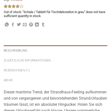
Bewertet
1
Out of stock: "Schale / Tablett für Tischdekoration in grau" does not have
mit
sufficient quantity in stock.
4
von 5,
basierend
auf
Kundenbewertung
BESCHREIBUNG
ZUSÄTZLICHE INFORMATIONEN
REZENSIONEN (1)
MEHR
Dieser maritime Trend, der Strandhaus-Feeling aufkommen
und von vergangenen und bevorstehenden Strand-Urlauben
träumen lässt, ist ein absoluter Hingucker. Holen Sie sich
dieses Urlaubsgefühl nach Hause. Unsere sommerliche