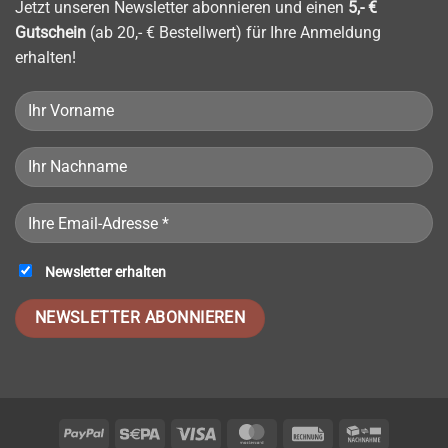
Das
Jetzt unseren Newsletter abonnieren und einen
5,- €
Rezept
Gutschein
(ab 20,- € Bestellwert) für Ihre Anmeldung
erhalten!
Newsletter erhalten
Please leave this field empty.
PayPal
Sepa
Visa
MasterCard
Invoice
Cash