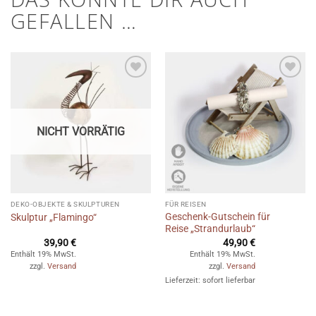
GEFALLEN …
Auf die
Auf die
Wunschliste
Wunschliste
NICHT VORRÄTIG
DEKO-OBJEKTE & SKULPTUREN
FÜR REISEN
Geschenk-Gutschein für
Skulptur „Flamingo“
Reise „Strandurlaub“
39,90
€
49,90
€
Enthält 19% MwSt.
Enthält 19% MwSt.
zzgl.
Versand
zzgl.
Versand
Lieferzeit: sofort lieferbar