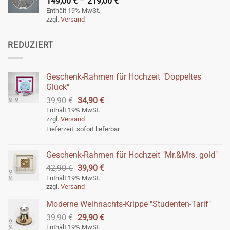
Preisspanne:
149,00
€
–
219,00
€
149,00 €
Enthält 19% MwSt.
zzgl.
Versand
bis
219,00 €
REDUZIERT
Geschenk-Rahmen für Hochzeit "Doppeltes
Glück"
Ursprünglicher
Aktueller
39,90
€
34,90
€
Preis
Preis
Enthält 19% MwSt.
zzgl.
Versand
war:
ist:
Lieferzeit: sofort lieferbar
39,90 €
34,90 €.
Geschenk-Rahmen für Hochzeit "Mr.&Mrs. gold"
Ursprünglicher
Aktueller
42,90
€
39,90
€
Preis
Preis
Enthält 19% MwSt.
zzgl.
Versand
war:
ist:
42,90 €
39,90 €.
Moderne Weihnachts-Krippe "Studenten-Tarif"
Ursprünglicher
Aktueller
39,90
€
29,90
€
Preis
Preis
Enthält 19% MwSt.