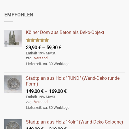
EMPFOHLEN
Kölner Dom aus Beton als Deko-Objekt
Bewertet
Preisspanne:
39,90
€
–
59,90
€
mit
5.00
39,90 €
Enthält 19% MwSt.
von 5
zzgl.
Versand
bis
Lieferzeit: ca. 30 Werktage
59,90 €
Stadtplan aus Holz "RUND" (Wand-Deko runde
Form)
Preisspanne:
149,00
€
–
169,00
€
149,00 €
Enthält 19% MwSt.
zzgl.
Versand
bis
Lieferzeit: ca. 30 Werktage
169,00 €
Stadtplan aus Holz "Köln" (Wand-Deko Cologne)