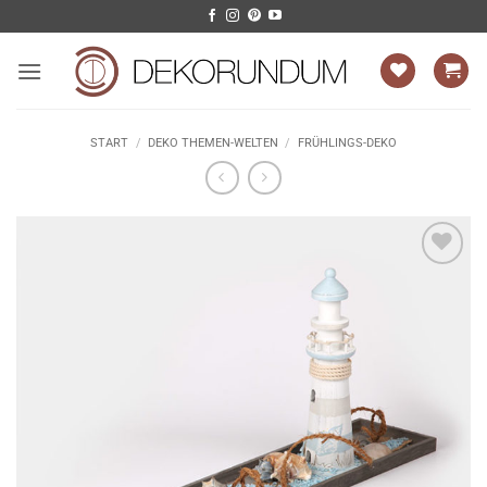
Zum
Inhalt
springen
START
/
DEKO THEMEN-WELTEN
/
FRÜHLINGS-DEKO
Auf die
Wunschliste