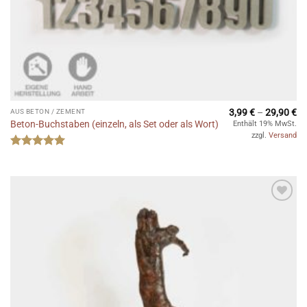
Pr
3,99
€
–
29,90
€
AUS BETON / ZEMENT
3,
Beton-Buchstaben (einzeln, als Set oder als Wort)
Enthält 19% MwSt.
bi
zzgl.
Versand
29
Bewertet
mit
5
von
5
Auf die
Wunschliste