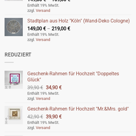
149,00 €
Enthält 19% MwSt.
zzgl.
Versand
bis
169,00 €
Stadtplan aus Holz "Köln" (Wand-Deko Cologne)
Preisspanne:
149,00
€
–
219,00
€
149,00 €
Enthält 19% MwSt.
zzgl.
Versand
bis
219,00 €
REDUZIERT
Geschenk-Rahmen für Hochzeit "Doppeltes
Glück"
Ursprünglicher
Aktueller
39,90
€
34,90
€
Preis
Preis
Enthält 19% MwSt.
zzgl.
Versand
war:
ist:
39,90 €
34,90 €.
Geschenk-Rahmen für Hochzeit "Mr.&Mrs. gold"
Ursprünglicher
Aktueller
42,90
€
39,90
€
Preis
Preis
Enthält 19% MwSt.
zzgl.
Versand
war:
ist:
42,90 €
39,90 €.