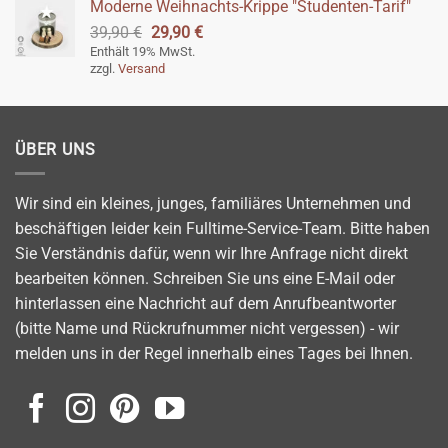
Moderne Weihnachts-Krippe "Studenten-Tarif"
Ursprünglicher
Aktueller
39,90
€
29,90
€
Preis
Preis
Enthält 19% MwSt.
zzgl.
Versand
war:
ist:
39,90 €
29,90 €.
ÜBER UNS
Wir sind ein kleines, junges, familiäres Unternehmen und
beschäftigen leider kein Fulltime-Service-Team. Bitte haben
Sie Verständnis dafür, wenn wir Ihre Anfrage nicht direkt
bearbeiten können. Schreiben Sie uns eine E-Mail oder
hinterlassen eine Nachricht auf dem Anrufbeantworter
(bitte Name und Rückrufnummer nicht vergessen) - wir
melden uns in der Regel innerhalb eines Tages bei Ihnen.