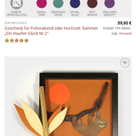
39,90
€
ZUR HOCHZEIT
Geschenk für Polterabend oder Hochzeit: Rahmen
Enthält 19% MwSt.
„Ein Haufen Glück Nr.2“
zzgl.
Versand
Bewertet
mit
5
von
5
Auf die
Wunschliste