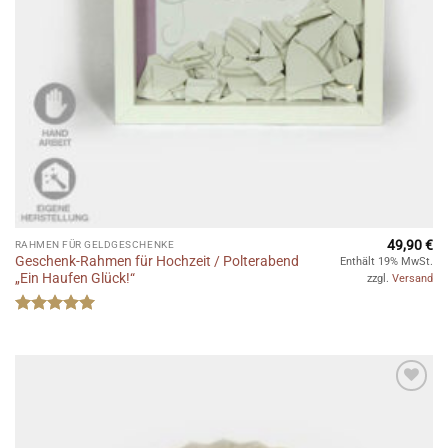
49,90
€
RAHMEN FÜR GELDGESCHENKE
Geschenk-Rahmen für Hochzeit / Polterabend
Enthält 19% MwSt.
„Ein Haufen Glück!“
zzgl.
Versand
Bewertet
mit
5
von
5
Auf die
Wunschliste