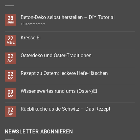
Beton-Deko selbst herstellen – DIY Tutorial
28
Juni
zu
13 Kommentare
Beton-
Deko
selbst
Kresse-Ei
22
herstellen
März
Keine
–
Kommentare
DIY
zu
Tutorial
Osterdeko und Oster-Traditionen
02
Kresse-
Ei
Apr.
Keine
Kommentare
zu
Rezept zu Ostern: leckere Hefe-Häschen
02
Osterdeko
und
Apr.
Keine
Oster-
Kommentare
Traditionen
zu
Wissenswertes rund ums (Oster-)Ei
09
Rezept
zu
Apr.
Keine
Ostern:
Kommentare
leckere
zu
Hefe-
Rüeblikuche us de Schwitz – Das Rezept
02
Wissenswertes
Häschen
rund
Apr.
Keine
ums
Kommentare
(Oster-)Ei
zu
Rüeblikuche
NEWSLETTER ABONNIEREN
us
de
Schwitz