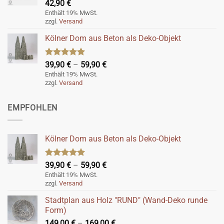
42,90
€
Enthält 19% MwSt.
zzgl.
Versand
Kölner Dom aus Beton als Deko-Objekt
Bewertet
Preisspanne:
39,90
€
–
59,90
€
mit
5.00
39,90 €
Enthält 19% MwSt.
von 5
zzgl.
Versand
bis
59,90 €
EMPFOHLEN
Kölner Dom aus Beton als Deko-Objekt
Bewertet
Preisspanne:
39,90
€
–
59,90
€
mit
5.00
39,90 €
Enthält 19% MwSt.
von 5
zzgl.
Versand
bis
59,90 €
Stadtplan aus Holz "RUND" (Wand-Deko runde
Form)
Preisspanne:
149,00
€
–
169,00
€