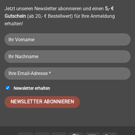
–
Das
Jetzt unseren Newsletter abonnieren und einen
5,- €
Rezept
Gutschein
(ab 20,- € Bestellwert) für Ihre Anmeldung
erhalten!
Newsletter erhalten
Please leave this field empty.