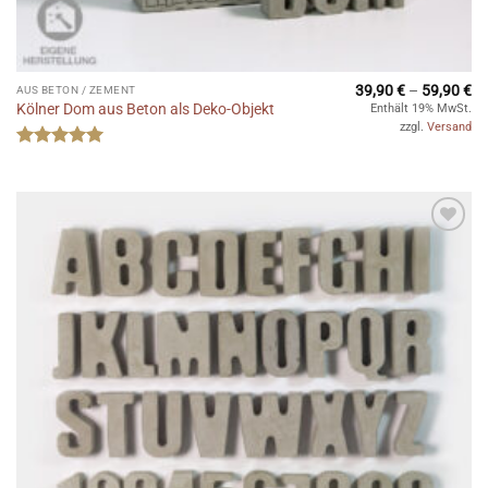
Pr
39,90
€
–
59,90
€
AUS BETON / ZEMENT
39
Kölner Dom aus Beton als Deko-Objekt
Enthält 19% MwSt.
bi
zzgl.
Versand
59
Bewertet
mit
5
von
5
Auf die
Wunschliste