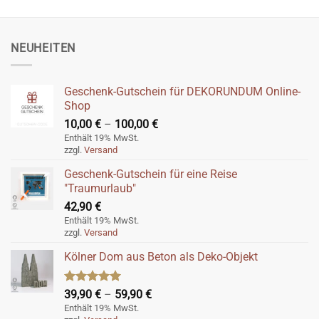
NEUHEITEN
Geschenk-Gutschein für DEKORUNDUM Online-
Shop
Preisspanne:
10,00
€
–
100,00
€
10,00 €
Enthält 19% MwSt.
zzgl.
Versand
bis
100,00 €
Geschenk-Gutschein für eine Reise
"Traumurlaub"
42,90
€
Enthält 19% MwSt.
zzgl.
Versand
Kölner Dom aus Beton als Deko-Objekt
Bewertet
Preisspanne:
39,90
€
–
59,90
€
mit
5.00
39,90 €
Enthält 19% MwSt.
von 5