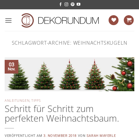
Zum
Inhalt
springen
SCHLAGWORT-ARCHIVE:
WEIHNACHTSKUGELN
03
Nov.
ANLEITUNGEN
,
TIPPS
Schritt für Schritt zum
perfekten Weihnachtsbaum.
VERÖFFENTLICHT AM
3. NOVEMBER 2018
VON
SARAH MAYERLE