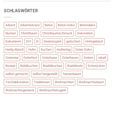
SCHLAGWÖRTER
Advent
Adventskranz
Beton
Beton-Deko
Betondeko
blumen
Christbaum
Christbaumschmuck
Dekoration
Dekorieren
DIY
Ei
Gewinnspiel
gutschein
Hefegebäck
Heilig Abend
Huhn
Kuchen
muttertag
Oster-Deko
Ostereier
Osterfest
Osterhase
Osterhasen
Ostern
rabatt
Rezept
Rüblikuchen
Rüeblikuchen
Rüeblitorte
Schmücken
selbst gemacht
selbst hergestellt
Tannenbaum
Tischdekoration
Traditionen
Weihnachten
Weihnachtsbaum
Weihnachtsgesteck
Weihnachtskugeln