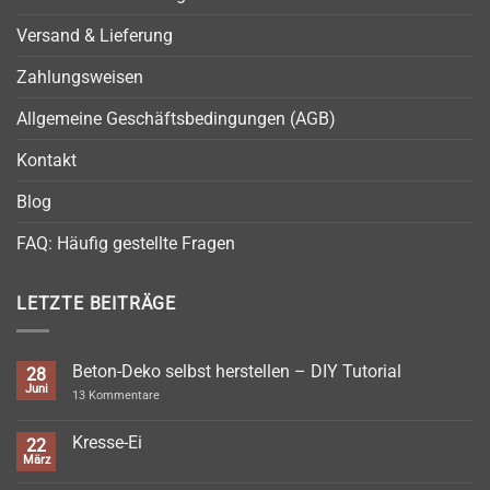
Versand & Lieferung
Zahlungsweisen
Allgemeine Geschäftsbedingungen (AGB)
Kontakt
Blog
FAQ: Häufig gestellte Fragen
LETZTE BEITRÄGE
Beton-Deko selbst herstellen – DIY Tutorial
28
Juni
zu
13 Kommentare
Beton-
Deko
selbst
Kresse-Ei
22
herstellen
März
Keine
–
Kommentare
DIY