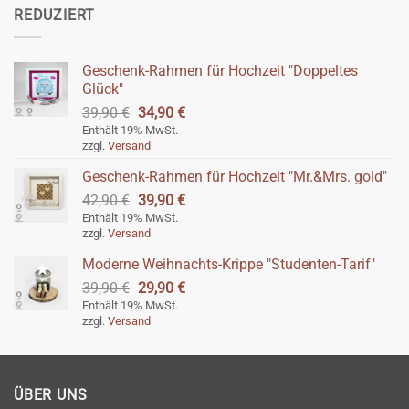
REDUZIERT
Geschenk-Rahmen für Hochzeit "Doppeltes
Glück"
Ursprünglicher
Aktueller
39,90
€
34,90
€
Preis
Preis
Enthält 19% MwSt.
zzgl.
Versand
war:
ist:
39,90 €
34,90 €.
Geschenk-Rahmen für Hochzeit "Mr.&Mrs. gold"
Ursprünglicher
Aktueller
42,90
€
39,90
€
Preis
Preis
Enthält 19% MwSt.
zzgl.
Versand
war:
ist:
42,90 €
39,90 €.
Moderne Weihnachts-Krippe "Studenten-Tarif"
Ursprünglicher
Aktueller
39,90
€
29,90
€
Preis
Preis
Enthält 19% MwSt.
zzgl.
Versand
war:
ist:
39,90 €
29,90 €.
ÜBER UNS