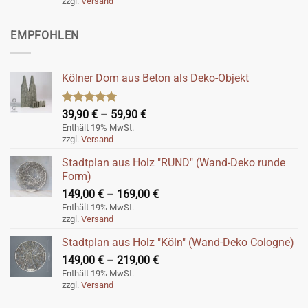
zzgl.
Versand
bis
59,90 €
EMPFOHLEN
Kölner Dom aus Beton als Deko-Objekt
Bewertet
Preisspanne:
39,90
€
–
59,90
€
mit
5.00
39,90 €
Enthält 19% MwSt.
von 5
zzgl.
Versand
bis
59,90 €
Stadtplan aus Holz "RUND" (Wand-Deko runde
Form)
Preisspanne:
149,00
€
–
169,00
€
149,00 €
Enthält 19% MwSt.
zzgl.
Versand
bis
169,00 €
Stadtplan aus Holz "Köln" (Wand-Deko Cologne)
Preisspanne:
149,00
€
–
219,00
€
149,00 €
Enthält 19% MwSt.
zzgl.
Versand
bis
219,00 €