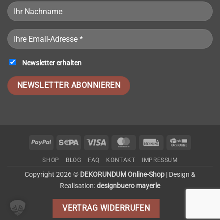
Newsletter erhalten
Please leave this field empty.
PayPal
Sepa
Visa
MasterCard
Invoice
Cash
On
SHOP
BLOG
FAQ
KONTAKT
IMPRESSUM
Delivery
Copyright 2026 ©
DEKORUNDUM Online-Shop
| Design &
Realisation:
designbuero mayerle
VERTRAG WIDERRUFEN