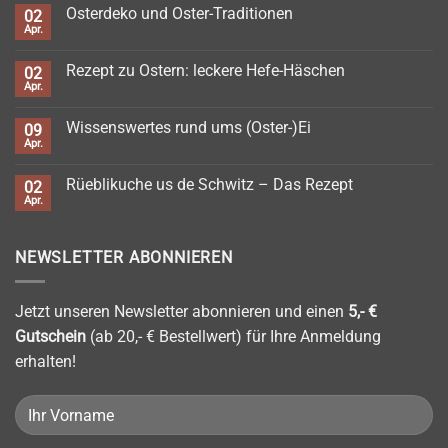
zu
Tutorial
Osterdeko und Oster-Traditionen
02
Kresse-
Ei
Apr.
Keine
Kommentare
zu
Rezept zu Ostern: leckere Hefe-Häschen
02
Osterdeko
und
Apr.
Keine
Oster-
Kommentare
Traditionen
zu
Wissenswertes rund ums (Oster-)Ei
09
Rezept
zu
Apr.
Keine
Ostern:
Kommentare
leckere
zu
Hefe-
Rüeblikuche us de Schwitz – Das Rezept
02
Wissenswertes
Häschen
rund
Apr.
Keine
ums
Kommentare
(Oster-)Ei
zu
Rüeblikuche
NEWSLETTER ABONNIEREN
us
de
Schwitz
–
Das
Jetzt unseren Newsletter abonnieren und einen
5,- €
Rezept
Gutschein
(ab 20,- € Bestellwert) für Ihre Anmeldung
erhalten!